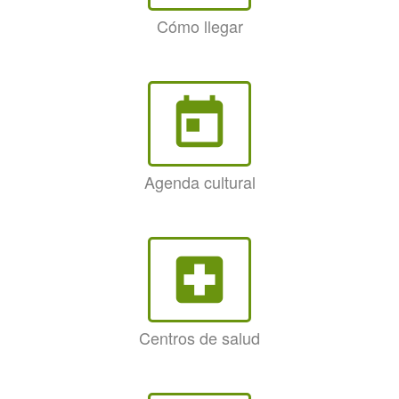
Cómo llegar
today
Agenda cultural
local_hospital
Centros de salud