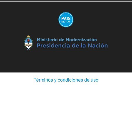
(Abre
Términos y condiciones de uso
en
ventana
nueva)