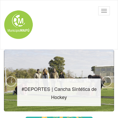
Ir
al
Toggle
contenido
navigati
principal
#DEPORTES | Cancha Sintética de
Hockey