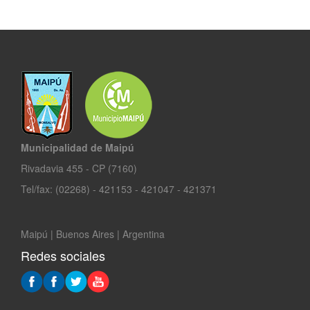
Municipalidad de Maipú
Rivadavia 455 - CP (7160)
Tel/fax: (02268) - 421153 - 421047 - 421371
Maipú | Buenos Aires | Argentina
Redes sociales