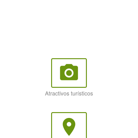
photo_camera
Atractivos turísticos
room