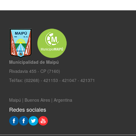
Municipalidad de Maipú
Rivadavia 455 - CP (7160)
Tel/fax: (02268) - 421153 - 421047 - 421371
Maipú | Buenos Aires | Argentina
Redes sociales