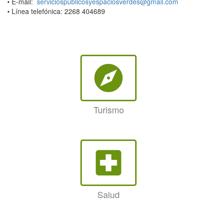
• E-mail:
serviciospublicosyespaciosverdes@gmail.com
• Línea telefónica: 2268 404689
explore
Turismo
local_hospital
Salud