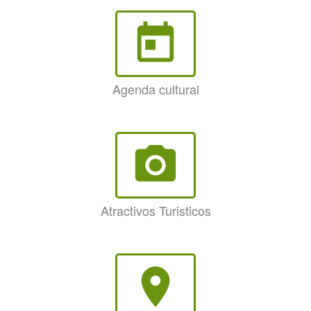
today
Agenda cultural
photo_camera
Atractivos Turisticos
room