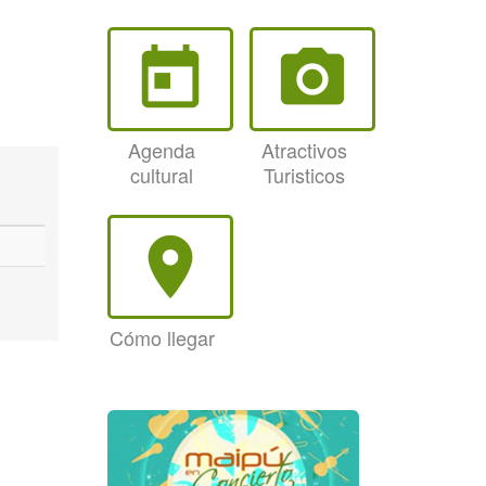
today
photo_camera
Agenda
Atractivos
cultural
Turisticos
room
Cómo llegar