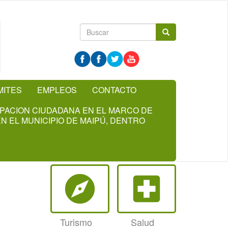
Formulario
Buscar
de
búsqueda
MITES
EMPLEOS
CONTACTO
CIPACION CIUDADANA EN EL MARCO DE
N EL MUNICIPIO DE MAIPÚ, DENTRO
explore
local_hospital
Turismo
Salud