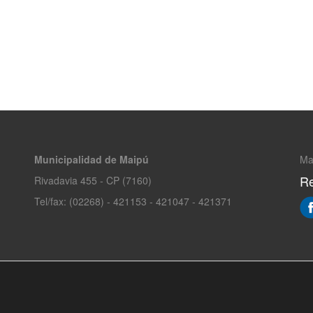
Municipalidad de Maipú
Ma
Re
Rivadavia 455 - CP (7160)
Tel/fax: (02268) - 421153 - 421047 - 421371