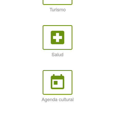
Turismo
local_hospital
Salud
today
Agenda cultural