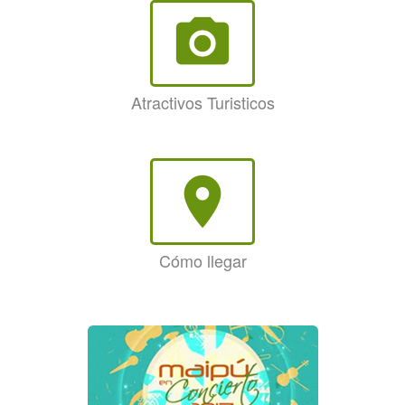
photo_camera
Atractivos Turisticos
room
Cómo llegar