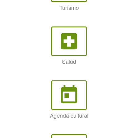
Turismo
local_hospital
Salud
today
Agenda cultural