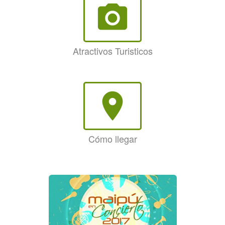
photo_camera
Atractivos Turisticos
room
Cómo llegar