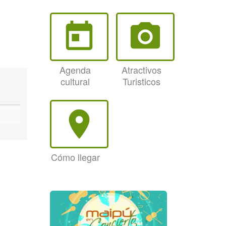
today
photo_camera
Agenda
Atractivos
cultural
Turisticos
room
Cómo llegar