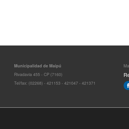
Municipalidad de Maipú
Ma
Re
Rivadavia 455 - CP (7160)
Tel/fax: (02268) - 421153 - 421047 - 421371