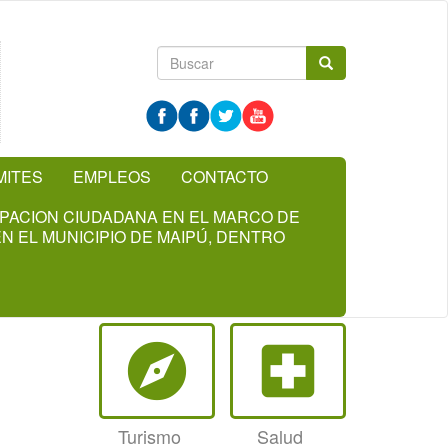
Formulario
Buscar
de
búsqueda
MITES
EMPLEOS
CONTACTO
CIPACION CIUDADANA EN EL MARCO DE
N EL MUNICIPIO DE MAIPÚ, DENTRO
explore
local_hospital
Turismo
Salud