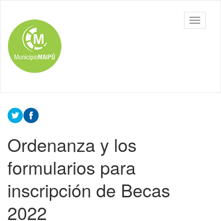
Ir
al
Toggle
contenido
navigati
principal
Ordenanza y los
formularios para
inscripción de Becas
2022