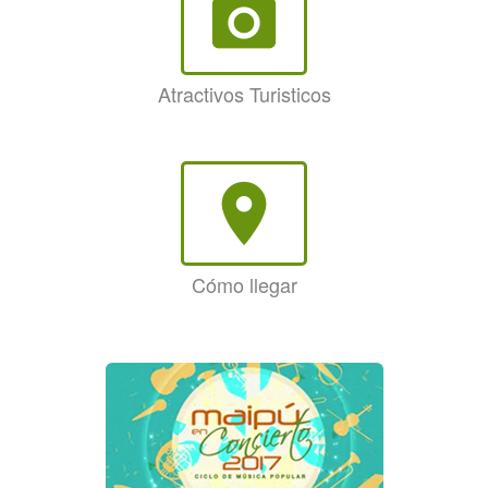
photo_camera
Atractivos Turisticos
room
Cómo llegar