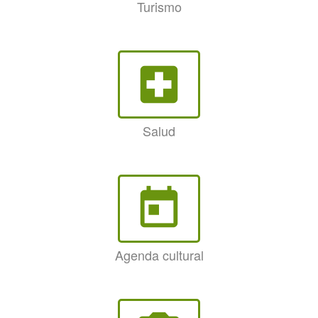
Turismo
local_hospital
Salud
today
Agenda cultural